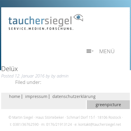
MENÜ
Delüx
Posted
12. Januar 2016
by
by
admin
Filed under:
home
impressum
datenschutzerklärung
greenpicture
© Martin Siegel
Haus Störtebeker
Schmarl Dorf 15 f
18106 Rostock
t: 0381/36762590
m: 0176/21913124
e:
kontakt@tauchersiegel.net