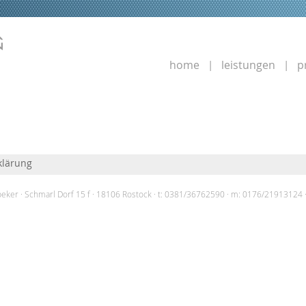
home
leistungen
p
klärung
beker
Schmarl Dorf 15 f
18106 Rostock
t: 0381/36762590
m: 0176/21913124