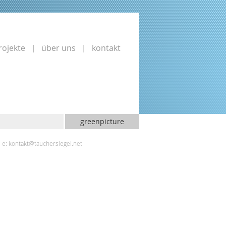
rojekte
über uns
kontakt
greenpicture
e:
kontakt@tauchersiegel.net