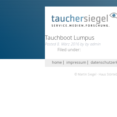
Tauchboot Lumpus
Posted
8. März 2016
by
by
admin
Filed under:
home
impressum
datenschutzer
© Martin Siegel
Haus Störte