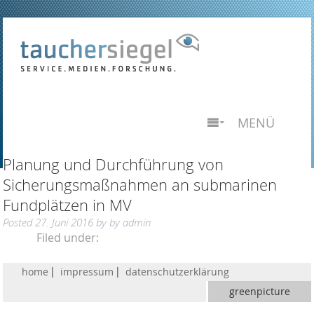
MENÜ
Planung und Durchführung von
Sicherungsmaßnahmen an submarinen
Fundplätzen in MV
Posted
27. Juni 2016
by
by
admin
Filed under:
home
impressum
datenschutzerklärung
greenpicture