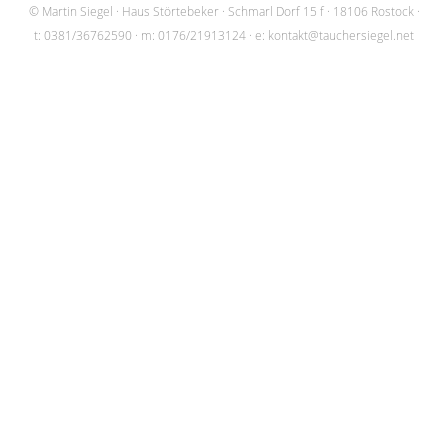
© Martin Siegel
Haus Störtebeker
Schmarl Dorf 15 f
18106 Rostock
t: 0381/36762590
m: 0176/21913124
e:
kontakt@tauchersiegel.net